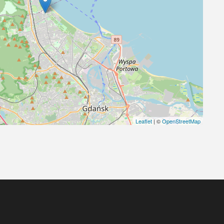
Leaflet
| ©
OpenStreetMap